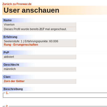
Zurück zu Freewar.de
User anschauen
Name
Viserion
Dieses Profil wurde bereits
217
mal angeschaut.
Erfahrung
Seelenstufe: 1 | Erfahrungspunkte: 60.006
Rang
-
Errungenschaften
PvP
aktiviert
Geschlecht
männlich
Clan:
Zorn der Götter
Beschreibung
1.
2.